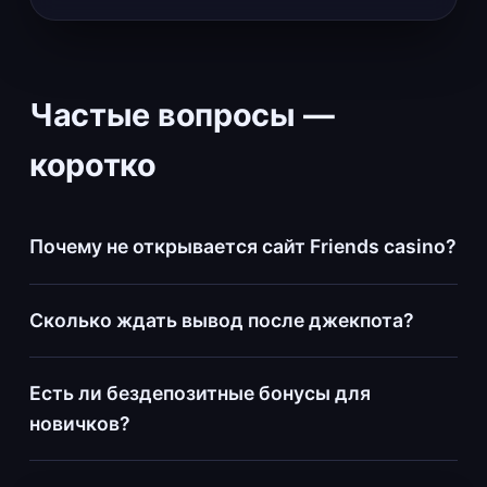
Частые вопросы —
коротко
Почему не открывается сайт Friends casino?
Сколько ждать вывод после джекпота?
Есть ли бездепозитные бонусы для
новичков?