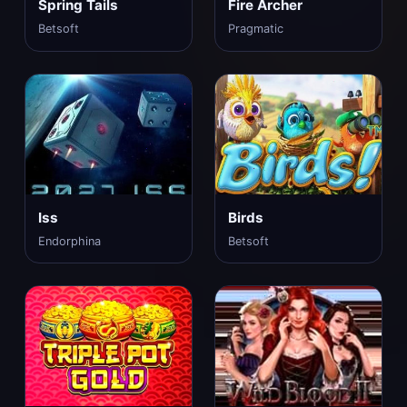
Spring Tails
Fire Archer
Betsoft
Pragmatic
Iss
Birds
Endorphina
Betsoft