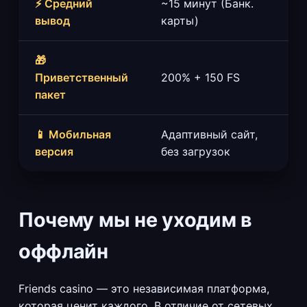
⚡ Средний
~15 минут (Банк.
вывод
карты)
🎁
Приветственный
200% + 150 FS
пакет
📱 Мобильная
Адаптивный сайт,
версия
без загрузок
Почему мы не уходим в
оффлайн
Friends casino — это независимая платформа,
которая ценит каждого. В отличие от сетевых