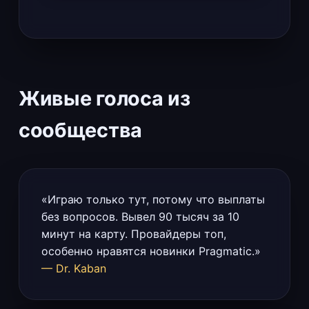
Живые голоса из
сообщества
«Играю только тут, потому что выплаты
без вопросов. Вывел 90 тысяч за 10
минут на карту. Провайдеры топ,
особенно нравятся новинки Pragmatic.»
— Dr. Kaban