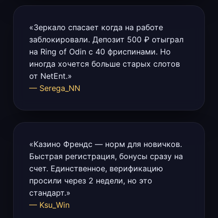
«Зеркало спасает когда на работе
заблокировали. Депозит 500 ₽ отыграл
на Ring of Odin с 40 фриспинами. Но
иногда хочется больше старых слотов
от NetEnt.»
— Serega_NN
«Казино Френдс — норм для новичков.
Быстрая регистрация, бонусы сразу на
счет. Единственное, верификацию
просили через 2 недели, но это
стандарт.»
— Ksu_Win