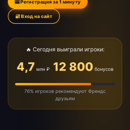
🎰 Регистрация за 1 минуту
🔐 Вход на сайт
🔥 Сегодня выиграли игроки:
4,7
12 800
млн ₽
бонусов
76% игроков рекомендуют Френдс
друзьям