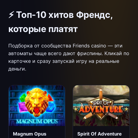
⚡ Топ-10 хитов Френдс,
которые платят
Подборка от сообщества Friends casino — эти
автоматы чаще всего дают фриспины. Кликай по
карточке и сразу запускай игру на реальные
деньги.
Magnum Opus
Spirit Of Adventure